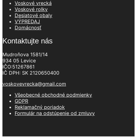
Voskové vrecká
Voskové rolky
Desiatové obaly
VÝPREDAJ
Domácnosť
Kontaktujte nás
Mudroňova 1581/14
934 05 Levice
IČO:51267861
IČ DPH: SK 2120650400
voskovevrecka@gmail.com
Všeobecné obchodné podmienky
GDPR
Reklamačný poriadok
Formulár na odstúpenie od zmluvy