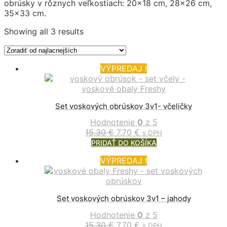
obrúsky v rôznych veľkostiach: 20×18 cm, 28×26 cm,
35×33 cm.
Sorted
Showing all 3 results
by
price:
low
VÝPREDAJ !
to
high
Set voskových obrúskov 3v1- včeličky
Hodnotenie
0
z 5
Original
Current
15,30
€
7,70
€
s DPH
price
price
PRIDAŤ DO KOŠÍKA
was:
is:
15,30 €.
7,70 €.
VÝPREDAJ !
Set voskových obrúskov 3v1 – jahody
Hodnotenie
0
z 5
Original
Current
15,30
€
7,70
€
s DPH